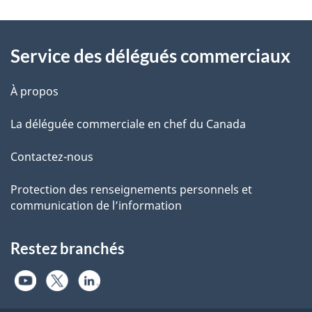
Produits chimiques et matières plastiques
Bermudes
Information
Produits de consommation
Bhoutan
Service des délégués commerciaux
Sciences de la vie
Bolivie
Services financiers et d'assurance
Bonaire
À propos
Services professionnels
Bosnie-Herzégovine
Technologies de l'information et des
Botswana
La déléguée commerciale en chef du Canada
communications
Brésil
Technologies océaniques
Brunéi Darussalam
Contactez-nous
Technologies propres
Bulgarie
Tourisme
Protection des renseignements personnels et
Burkina Faso
communication de l’information
Transports
Burundi
Cabo Verde
Restez branchés
Cambodge
Cameroun
Chili
Chine