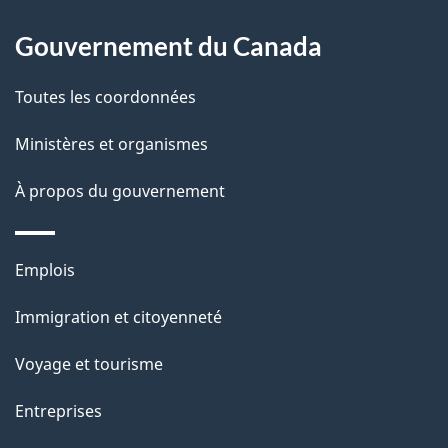
Chypre
Gouvernement du Canada
Colombie
Comores
Toutes les coordonnées
Corée du Sud
Costa Rica
Ministères et organismes
Côte d'Ivoire
À propos du gouvernement
Croatie
Cuba
Curaçao
Thèmes
Emplois
Danemark
et
Djibouti
Immigration et citoyenneté
sujets
Dominique
Égypte
Voyage et tourisme
Émirats arabes unis
Entreprises
Équateur
Érythrée