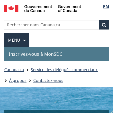
Government
Sélec
EN
Passer
Passer
Passer
of
au
à
à
de
Canada
contenu
«
la
Recherche
Rechercher
principal
Au
version
Rec
la
dans
sujet
HTML
Canada.ca
du
simplifiée
Menu
langu
MENU
PRINCIPAL
gouvernement
»
Inscrivez-vous à MonSDC
You
Canada.ca
Service des délégués commerciaux
are
À propos
Contactez-nous
here: