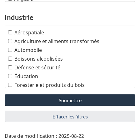
Antigua-et-Barbuda
Arabie saoudite
Industrie
Argentine
Aérospatiale
Arménie
Agriculture et aliments transformés
Aruba
Automobile
Australie
Boissons alcoolisées
Autriche
Défense et sécurité
Azerbaïdjan
Éducation
Bahamas
Foresterie et produits du bois
Bahreïn
Industries créatives
Bangladesh
Soumettre
Infrastructures
Barbade
Machinerie industrielle
Bélarus
Effacer les filtres
Mines
Belgique
Pétrole et gaz
Belize
Additional
Date de modification :
2025-08-22
Poissons et fruits de mer
Bénin