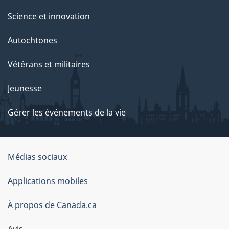
Groenland
Science et innovation
Guadeloupe
Autochtones
Guam
Guatemala
Vétérans et militaires
Guinée
Guinée-Bissau
Jeunesse
Guinée équatoriale
Gérer les événements de la vie
Guyana
Guyane française
Haïti
Honduras
Organisation
Médias sociaux
Hong Kong
du
Applications mobiles
Hongrie
gouvernement
Îles Caïmans
du
À propos de Canada.ca
Îles Canaries
Canada
Îles Cook
Avis