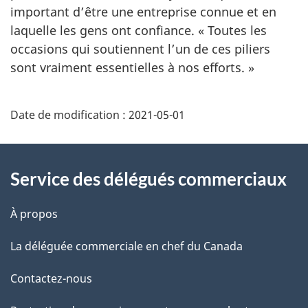
important d’être une entreprise connue et en
laquelle les gens ont confiance. « Toutes les
occasions qui soutiennent l’un de ces piliers
sont vraiment essentielles à nos efforts. »
Additional
Date de modification :
2021-05-01
Information
Service des délégués commerciaux
À propos
La déléguée commerciale en chef du Canada
Contactez-nous