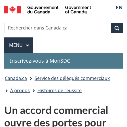
Government
Sélec
EN
Passer
Passer
Passer
of
au
à
à
de
Canada
contenu
«
la
Recherche
Rechercher
principal
Au
version
Rec
la
dans
sujet
HTML
Canada.ca
du
simplifiée
Menu
langu
MENU
PRINCIPAL
gouvernement
»
Inscrivez-vous à MonSDC
You
Canada.ca
Service des délégués commerciaux
are
À propos
Histoires de réussite
here:
Un accord commercial
ouvre des portes pour