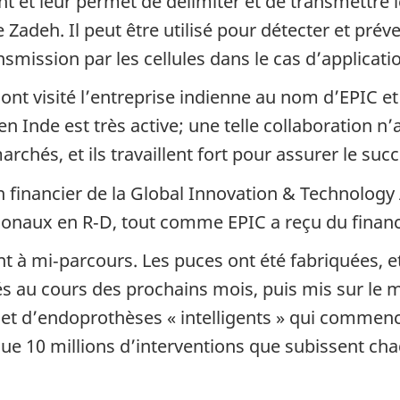
t et leur permet de délimiter et de transmettre 
adeh. Il peut être utilisé pour détecter et préve
nsmission par les cellules dans le cas d’applicati
nt visité l’entreprise indienne au nom d’EPIC et
Inde est très active; une telle collaboration n’a
rchés, et ils travaillent fort pour assurer le su
 financier de la Global Innovation & Technology 
tionaux en R‑D, tout comme EPIC a reçu du finan
nt à mi‑parcours. Les puces ont été fabriquées, 
s au cours des prochains mois, puis mis sur le m
et d’endoprothèses « intelligents » qui commence
lque 10 millions d’interventions que subissent c