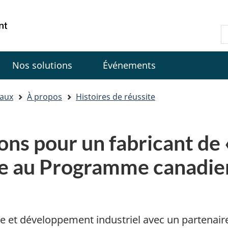
Passer
Passer
Passer
au
à
à
Government
R
contenu
«
la
of
d
principal
Au
version
Canada
C
sujet
HTML
Nos solutions
Événements
du
simplifiée
gouvernement
»
iaux
À propos
Histoires de réussite
ns pour un fabricant de 
âce au Programme canadien
e et développement industriel avec un partenair