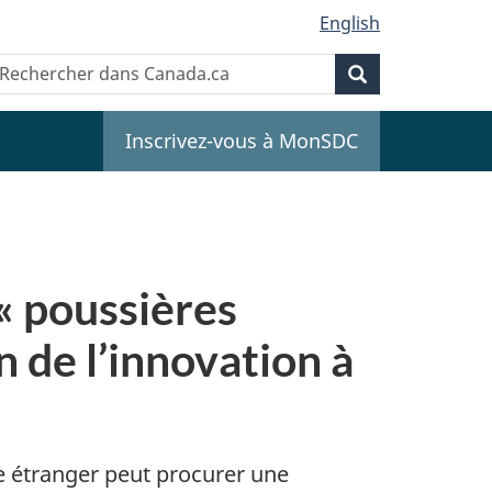
English
Recherche
echercher
Recherche
ans
anada.ca
Inscrivez-vous à MonSDC
« poussières
 de l’innovation à
e étranger peut procurer une