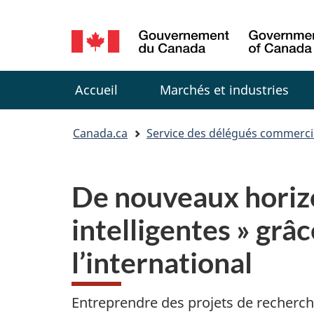
Sélection
de
Menu
la
Accueil
Marchés et industries
langue
You
Canada.ca
Service des délégués commerc
are
De nouveaux horizo
here:
intelligentes » gr
l’international
Entreprendre des projets de recherch