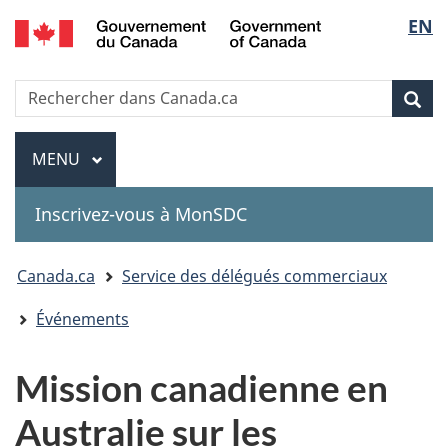
Government
Sélec
EN
Passer
Passer
Passer
of
au
à
à
de
Canada
contenu
«
la
Recherche
Rechercher
principal
Au
version
Rec
la
dans
sujet
HTML
Canada.ca
du
simplifiée
Menu
langu
MENU
PRINCIPAL
gouvernement
»
Inscrivez-vous à MonSDC
You
Canada.ca
Service des délégués commerciaux
are
Événements
here:
Mission canadienne en
Australie sur les