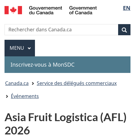
Government
Sélec
EN
Passer
Passer
Passer
of
au
à
à
de
Canada
contenu
«
la
Recherche
Rechercher
principal
Au
version
Rec
la
dans
sujet
HTML
Canada.ca
du
simplifiée
Menu
langu
MENU
PRINCIPAL
gouvernement
»
Inscrivez-vous à MonSDC
You
Canada.ca
Service des délégués commerciaux
are
Événements
here:
Asia Fruit Logistica (AFL)
2026