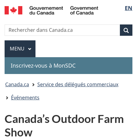
Government
Sélec
EN
Passer
Passer
Passer
of
au
à
à
de
Canada
contenu
«
la
Recherche
Rechercher
principal
Au
version
Rec
la
dans
sujet
HTML
Canada.ca
du
simplifiée
Menu
langu
MENU
PRINCIPAL
gouvernement
»
Inscrivez-vous à MonSDC
You
Canada.ca
Service des délégués commerciaux
are
Événements
here:
Canada’s Outdoor Farm
Show