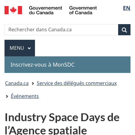
Government
Sélec
EN
Passer
Passer
Passer
of
au
à
à
de
Canada
contenu
«
la
Recherche
Rechercher
principal
Au
version
Rec
la
dans
sujet
HTML
Canada.ca
du
simplifiée
Menu
langu
MENU
PRINCIPAL
gouvernement
»
Inscrivez-vous à MonSDC
You
Canada.ca
Service des délégués commerciaux
are
Événements
here:
Industry Space Days de
l’Agence spatiale