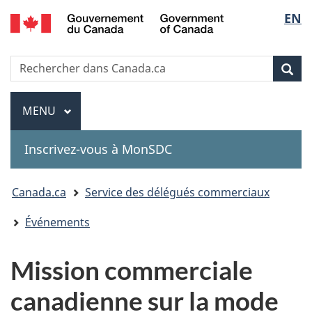
Government
Sélec
EN
Passer
Passer
Passer
of
au
à
à
de
Canada
contenu
«
la
Recherche
Rechercher
principal
Au
version
Rec
la
dans
sujet
HTML
Canada.ca
du
simplifiée
Menu
langu
MENU
PRINCIPAL
gouvernement
»
Inscrivez-vous à MonSDC
You
Canada.ca
Service des délégués commerciaux
are
Événements
here:
Mission commerciale
canadienne sur la mode