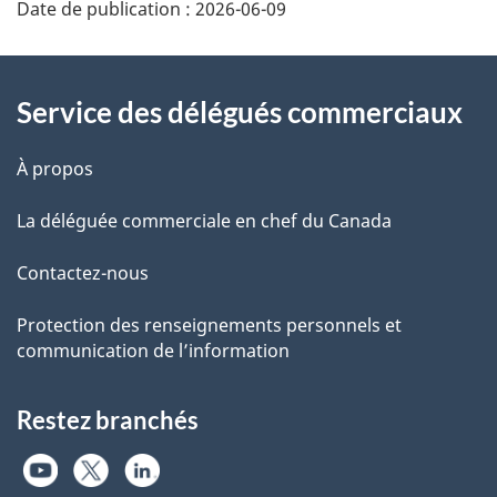
Additional
Date de publication :
2026-06-09
Information
Service des délégués commerciaux
À propos
La déléguée commerciale en chef du Canada
Contactez-nous
Protection des renseignements personnels et
communication de l’information
Restez branchés