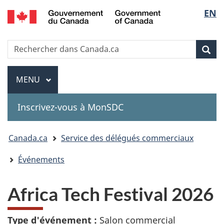
Government
Sélec
EN
Passer
Passer
Passer
of
au
à
à
de
Canada
contenu
«
la
Recherche
Rechercher
principal
Au
version
Rec
la
dans
sujet
HTML
Canada.ca
du
simplifiée
Menu
langu
MENU
PRINCIPAL
gouvernement
»
Inscrivez-vous à MonSDC
You
Canada.ca
Service des délégués commerciaux
are
Événements
here:
Africa Tech Festival 2026
Type d'événement :
Salon commercial