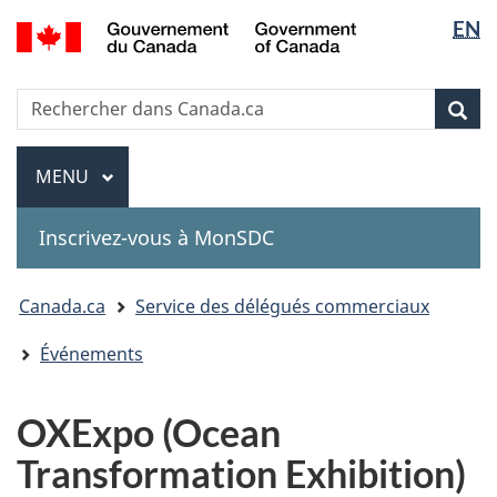
Sélectio
Government
EN
Passer
Passer
Passer
of
de
au
à
à
Canada
contenu
«
la
la
Recherche
Rechercher
principal
Au
version
Rec
langue
dans
sujet
HTML
Canada.ca
du
simplifiée
Menu
MENU
PRINCIPAL
gouvernement
»
Inscrivez-vous à MonSDC
You
Canada.ca
Service des délégués commerciaux
are
Événements
here:
OXExpo (Ocean
Transformation Exhibition)