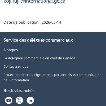
koji.fujii@international.gc.ca
Additional
Date de publication :
2026-05-14
Information
Service des délégués commerciaux
À propos
La déléguée commerciale en chef du Canada
Contactez-nous
Protection des renseignements personnels et communication
de l’information
Restez branchés