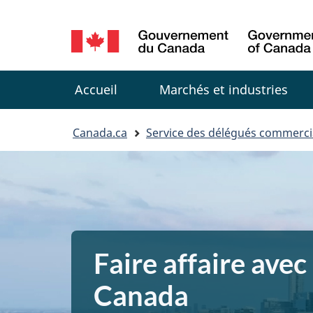
Sélection
de
Menu
la
Accueil
Marchés et industries
langue
You
Canada.ca
Service des délégués commerc
are
here:
Faire affaire avec 
Canada