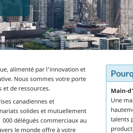
, alimenté par l'innovation et
Pourq
ative. Nous sommes votre porte
s et de ressources.
Main-d'
Une mai
rises canadiennes et
hauteme
enariats solides et mutuellement
talents 
 1 000 délégués commerciaux au
producti
ravers le monde offre à votre