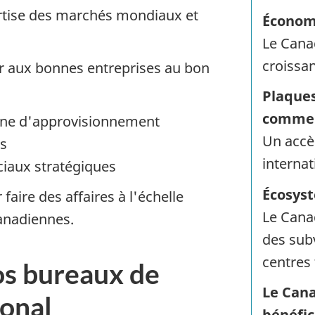
ertise des marchés mondiaux et
Économ
Le Canad
croissan
 aux bonnes entreprises au bon
Plaque
comme
îne d'approvisionnement
Un accè
rs
interna
iaux stratégiques
Écosys
faire des affaires à l'échelle
Le Cana
canadiennes.
des sub
centres
os bureaux de
Le Cana
onal
bénéfic