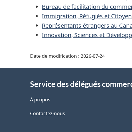
Bureau de facilitation du comme
Immigration, Réfugiés et Citoye
Représentants étrangers au Can
Innovation, Sciences et Dévelo
Additional
Date de modification :
2026-07-24
Information
Service des délégués commer
À propos
Contactez-nous