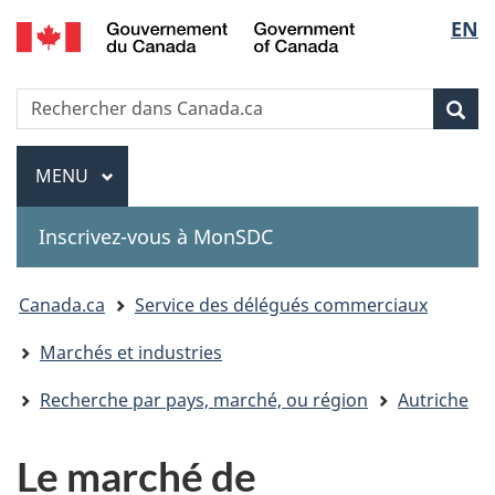
Government
Sélec
EN
Passer
Passer
Passer
of
au
à
à
de
Canada
contenu
«
la
Recherche
Rechercher
principal
Au
version
Rec
la
dans
sujet
HTML
Canada.ca
du
simplifiée
Menu
langu
MENU
PRINCIPAL
gouvernement
»
Inscrivez-vous à MonSDC
You
Canada.ca
Service des délégués commerciaux
are
Marchés et industries
here:
Recherche par pays, marché, ou région
Autriche
Le marché de