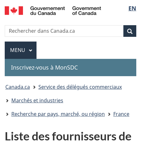
Government
Sélec
EN
Passer
Passer
Passer
of
au
à
à
de
Canada
contenu
«
la
Recherche
Rechercher
principal
Au
version
Rec
la
dans
sujet
HTML
Canada.ca
du
simplifiée
Menu
langu
MENU
PRINCIPAL
gouvernement
»
Inscrivez-vous à MonSDC
You
Canada.ca
Service des délégués commerciaux
are
Marchés et industries
here:
Recherche par pays, marché, ou région
France
Liste des fournisseurs de