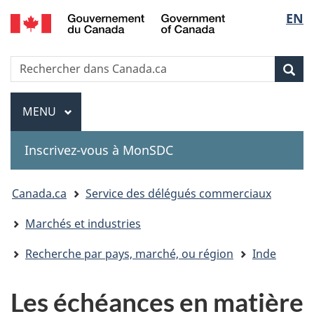
Government
Sélec
EN
Passer
Passer
Passer
of
au
à
à
de
Canada
contenu
«
la
Recherche
Rechercher
principal
Au
version
Rec
la
dans
sujet
HTML
Canada.ca
du
simplifiée
Menu
langu
MENU
PRINCIPAL
gouvernement
»
Inscrivez-vous à MonSDC
You
Canada.ca
Service des délégués commerciaux
are
Marchés et industries
here:
Recherche par pays, marché, ou région
Inde
Les échéances en matière