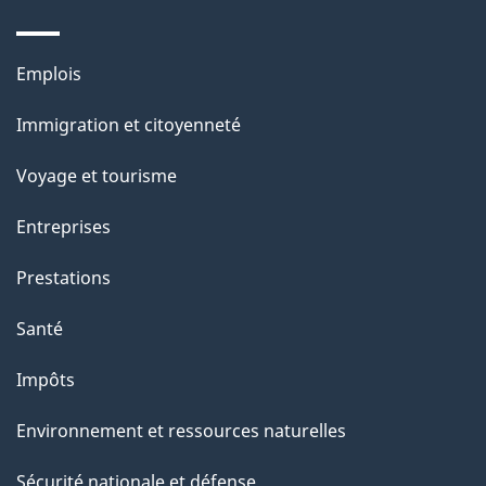
Thèmes
Emplois
et
Immigration et citoyenneté
sujets
Voyage et tourisme
Entreprises
Prestations
Santé
Impôts
Environnement et ressources naturelles
Sécurité nationale et défense