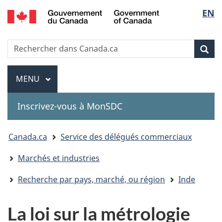
Government
Sélec
EN
Passer
Passer
Passer
of
au
à
à
de
Canada
contenu
«
la
Recherche
Rechercher
principal
Au
version
Rec
la
dans
sujet
HTML
Canada.ca
du
simplifiée
Menu
langu
MENU
PRINCIPAL
gouvernement
»
Inscrivez-vous à MonSDC
You
Canada.ca
Service des délégués commerciaux
are
Marchés et industries
here:
Recherche par pays, marché, ou région
Inde
La loi sur la métrologie