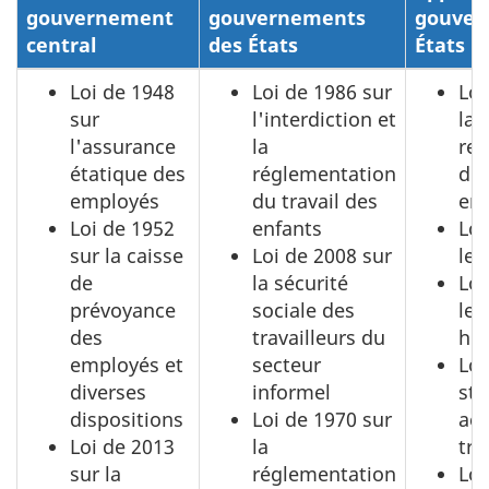
gouvernement
gouvernements
gouver
central
des États
États
Loi de 1948
Loi de 1986 sur
Loi
sur
l'interdiction et
la
l'assurance
la
res
étatique des
réglementation
de
employés
du travail des
em
Loi de 1952
enfants
Loi
sur la caisse
Loi de 2008 sur
les
de
la sécurité
Loi
prévoyance
sociale des
les
des
travailleurs du
he
employés et
secteur
Loi
diverses
informel
sta
dispositions
Loi de 1970 sur
acc
Loi de 2013
la
tra
sur la
réglementation
Loi