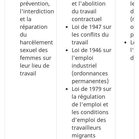
prévention,
et l'abolition
les
l'interdiction
du travail
d'
et la
contractuel
(no
réparation
Loi de 1947 sur
obl
du
les conflits du
pos
harcèlement
travail
Loi
sexuel des
Loi de 1946 sur
l'
femmes sur
l'emploi
d'e
leur lieu de
industriel
travail
(ordonnances
permanentes)
Loi de 1979 sur
la régulation
de l'emploi et
les conditions
d'emploi des
travailleurs
migrants