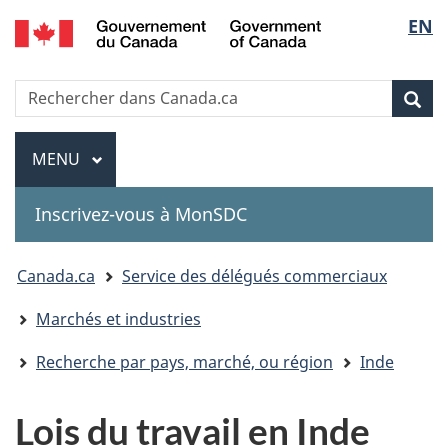
Government
Sélec
EN
Passer
Passer
Passer
of
au
à
à
de
Canada
contenu
«
la
Recherche
Rechercher
principal
Au
version
Rec
la
dans
sujet
HTML
Canada.ca
du
simplifiée
Menu
langu
MENU
PRINCIPAL
gouvernement
»
Inscrivez-vous à MonSDC
You
Canada.ca
Service des délégués commerciaux
are
Marchés et industries
here:
Recherche par pays, marché, ou région
Inde
Lois du travail en Inde