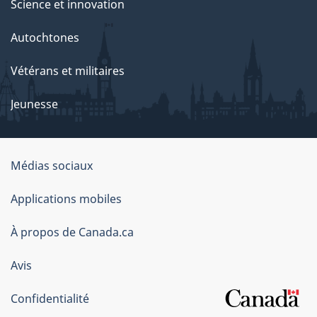
Science et innovation
Autochtones
Vétérans et militaires
Jeunesse
Organisation
Médias sociaux
du
Applications mobiles
gouvernement
du
À propos de Canada.ca
Canada
Avis
Confidentialité