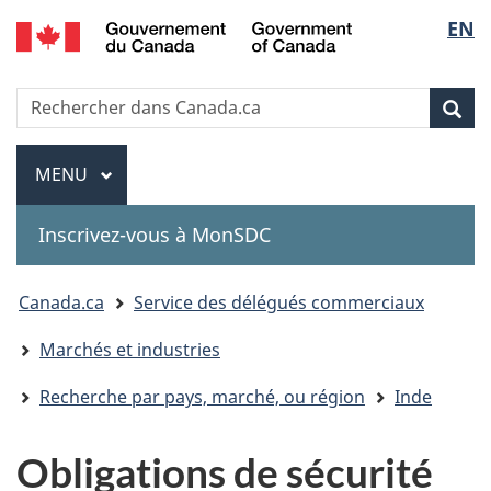
Government
Sélec
EN
Passer
Passer
Passer
of
au
à
à
de
Canada
contenu
«
la
Recherche
Rechercher
principal
Au
version
Rec
la
dans
sujet
HTML
Canada.ca
du
simplifiée
Menu
langu
MENU
PRINCIPAL
gouvernement
»
Inscrivez-vous à MonSDC
You
Canada.ca
Service des délégués commerciaux
are
Marchés et industries
here:
Recherche par pays, marché, ou région
Inde
Obligations de sécurité