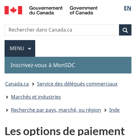
Government
Sélec
EN
Passer
Passer
Passer
of
au
à
à
de
Canada
contenu
«
la
Recherche
Rechercher
principal
Au
version
Rec
la
dans
sujet
HTML
Canada.ca
du
simplifiée
Menu
langu
MENU
PRINCIPAL
gouvernement
»
Inscrivez-vous à MonSDC
You
Canada.ca
Service des délégués commerciaux
are
Marchés et industries
here:
Recherche par pays, marché, ou région
Inde
Les options de paiement