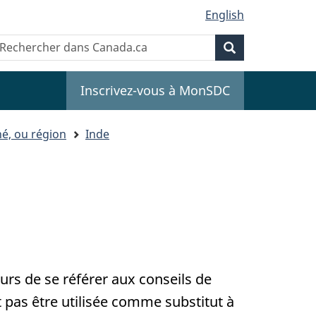
English
Recherche
echercher
Recherche
ans
anada.ca
Inscrivez-vous à MonSDC
é, ou région
Inde
s de se référer aux conseils de
t pas être utilisée comme substitut à