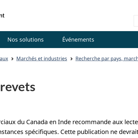
Passer
Passer
Passer
au
à
à
Government
R
contenu
«
la
of
d
principal
Au
version
Canada
C
sujet
HTML
Nos solutions
Événements
du
simplifiée
gouvernement
»
iaux
Marchés et industries
Recherche par pays, march
brevets
ciaux du Canada en Inde recommande aux lecteur
nstances spécifiques. Cette publication ne devrai