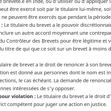
ce breveté.e en Inde, ou d'utiliser ou d'appliquer
eut être exercé soit par le titulaire lui-même, so
et ne peuvent être exercés que pendant la période 
 :
Le titulaire du brevet a le pouvoir discrétionnai
nclure un autre accord moyennant une contrepart
 du Contrôleur des Brevets pour être légitime et
itre de qui que ce soit sur un brevet à moins d'
ulaire de brevet a le droit de renoncer à son brev
ation est donné aux personnes dont le nom est i
bjections, le cas échéant. La demande de renoncia
onnes intéressées de s'y opposer.
pour violation :
Le titulaire du brevet a le droit 
rict compétent pour juger une action en justice.