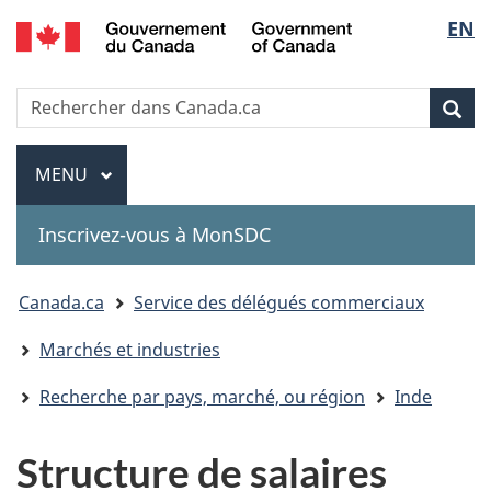
Government
Sélec
EN
Passer
Passer
Passer
of
au
à
à
de
Canada
contenu
«
la
Recherche
Rechercher
principal
Au
version
Rec
la
dans
sujet
HTML
Canada.ca
du
simplifiée
Menu
langu
MENU
PRINCIPAL
gouvernement
»
Inscrivez-vous à MonSDC
You
Canada.ca
Service des délégués commerciaux
are
Marchés et industries
here:
Recherche par pays, marché, ou région
Inde
Structure de salaires