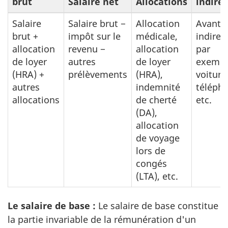
brut
Salaire net
Allocations
indirec
Salaire
Salaire brut −
Allocation
Avanta
brut +
impôt sur le
médicale,
indirec
allocation
revenu −
allocation
par
de loyer
autres
de loyer
exempl
(HRA) +
prélèvements
(HRA),
voiture
autres
indemnité
téléph
allocations
de cherté
etc.
(DA),
allocation
de voyage
lors de
congés
(LTA), etc.
Le salaire de base :
Le salaire de base constitue
la partie invariable de la rémunération d'un