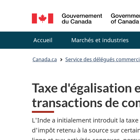
Sélection
de
Menu
la
Accueil
Marchés et industries
langue
You
Canada.ca
Service des délégués commerc
are
Taxe d'égalisation e
here:
transactions de c
L'Inde a initialement introduit la tax
d'impôt retenu à la source sur certai