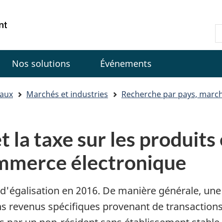
Passer
Passer
Passer
au
à
à
Government
R
contenu
«
la
of
d
principal
Au
version
Canada
C
sujet
HTML
Nos solutions
Événements
du
simplifiée
gouvernement
»
iaux
Marchés et industries
Recherche par pays, march
t la taxe sur les produits 
ommerce électronique
e d'égalisation en 2016. De manière générale, une 
ns revenus spécifiques provenant de transactions