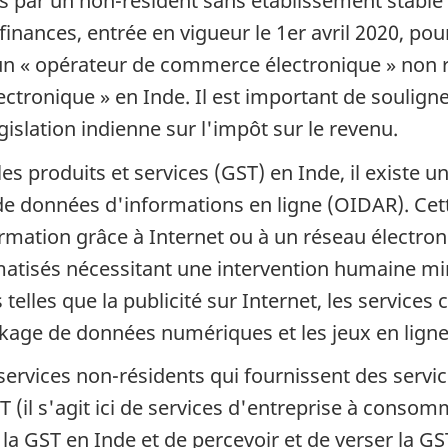
us par un non-résident sans établissement stable 
s finances, entrée en vigueur le 1er avril 2020, po
un « opérateur de commerce électronique » non ré
tronique » en Inde. Il est important de souligne
égislation indienne sur l'impôt sur le revenu.
r les produits et services (GST) en Inde, il exist
de données d'informations en ligne (OIDAR). Cet
nformation grâce à Internet ou à un réseau électr
atisés nécessitant une intervention humaine mi
elles que la publicité sur Internet, les services c
tockage de données numériques et les jeux en ligne
services non-résidents qui fournissent des servic
 (il s'agit ici de services d'entreprise à consom
la GST en Inde et de percevoir et de verser la GS