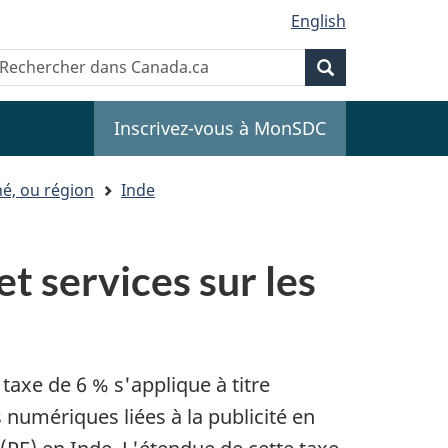
English
Recherche
echercher
Recherche
ans
anada.ca
Inscrivez-vous à MonSDC
é, ou région
Inde
et services sur les
taxe de 6 % s'applique à titre
 numériques liées à la publicité en