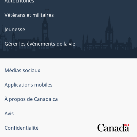
Autochtones
Vétérans et militaires
Jeunesse
Gérer les événements de la vie
Organisation
Médias sociaux
du
Applications mobiles
gouvernement
du
À propos de Canada.ca
Canada
Avis
Confidentialité