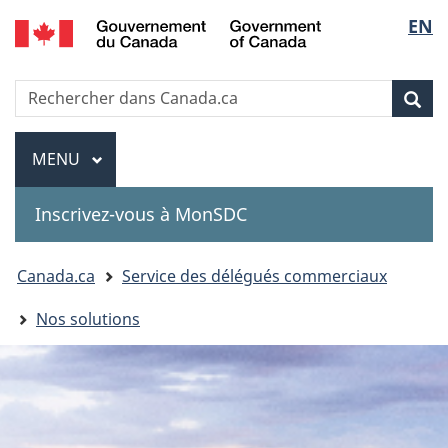
Government
Sélec
EN
Passer
Passer
Passer
of
au
à
à
de
Canada
contenu
«
la
Recherche
Rechercher
principal
Au
version
Rec
la
dans
sujet
HTML
Canada.ca
du
simplifiée
Menu
langu
MENU
PRINCIPAL
gouvernement
»
Inscrivez-vous à MonSDC
You
Canada.ca
Service des délégués commerciaux
are
Nos solutions
here: