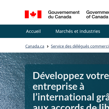
Sélection
de
la
Menu
langue
Accueil
Marchés et industries
You
Canada.ca
Service des délégués commerc
are
here:
Développez votre
entreprise à
l’international gr
aux accords de li