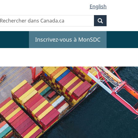
English
Recherche
echercher
Recherche
ans
anada.ca
Inscrivez-vous à MonSDC