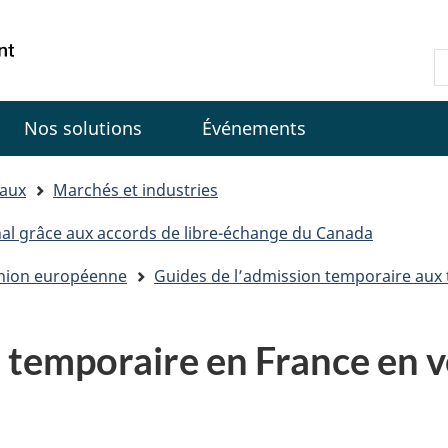
Passer
Passer
Passer
au
à
à
Government
R
contenu
«
la
of
d
principal
Au
version
Canada
C
sujet
HTML
Nos solutions
Événements
du
simplifiée
gouvernement
»
iaux
Marchés et industries
onal grâce aux accords de libre-échange du Canada
 Union européenne
Guides de l’admission temporaire aux
 temporaire en France en 