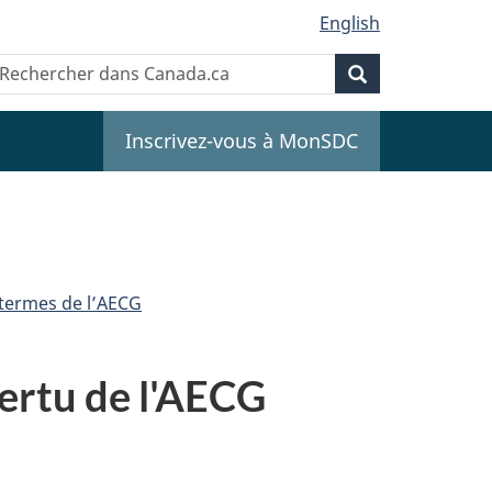
English
Recherche
echercher
Recherche
ans
anada.ca
Inscrivez-vous à MonSDC
 termes de l’AECG
vertu de l'AECG