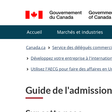
Sélection
de
la
Menu
langue
Accueil
Marchés et industries
You
Canada.ca
Service des délégués commerc
are
Développez votre entreprise à l’internati
here:
Utilisez l’AECG pour faire des affaires en
Guide de l'admission