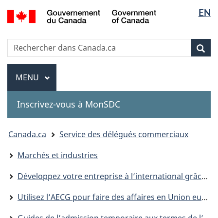
Sélectio
Government
EN
Passer
Passer
Passer
of
de
au
à
à
Canada
contenu
«
la
la
Recherche
Rechercher
principal
Au
version
Rec
langue
dans
sujet
HTML
Canada.ca
du
simplifiée
Menu
MENU
PRINCIPAL
gouvernement
»
Inscrivez-vous à MonSDC
You
Canada.ca
Service des délégués commerciaux
are
Marchés et industries
here:
Développez votre entreprise à l’international grâce aux accords de libre-échange du Canada
Utilisez l’AECG pour faire des affaires en Union européenne