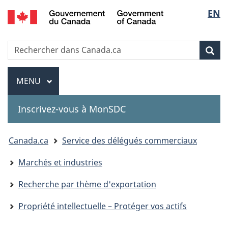
Government
Sélec
EN
Passer
Passer
Passer
of
au
à
à
de
Canada
contenu
«
la
Recherche
Rechercher
principal
Au
version
Rec
la
dans
sujet
HTML
Canada.ca
du
simplifiée
Menu
langu
MENU
PRINCIPAL
gouvernement
»
Inscrivez-vous à MonSDC
You
Canada.ca
Service des délégués commerciaux
are
Marchés et industries
here:
Recherche par thème d'exportation
Propriété intellectuelle – Protéger vos actifs