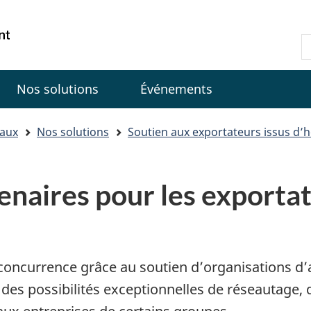
Passer
Passer
Passer
au
à
à
Government
R
contenu
«
la
of
d
principal
Au
version
Canada
C
sujet
HTML
Nos solutions
Événements
du
simplifiée
gouvernement
»
iaux
Nos solutions
Soutien aux exportateurs issus d’h
naires pour les exportate
concurrence grâce au soutien d’organisations d
des possibilités exceptionnelles de réseautage, 