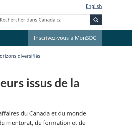
English
Recherche
echercher
Recherche
ans
anada.ca
Inscrivez-vous à MonSDC
orizons diversifiés
urs issus de la
’affaires du Canada et du monde
de mentorat, de formation et de