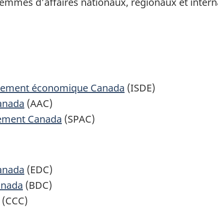
emmes d’affaires nationaux, régionaux et intern
oppement économique Canada
(ISDE)
Canada
(AAC)
nement Canada
(SPAC)
anada
(EDC)
anada
(BDC)
(CCC)