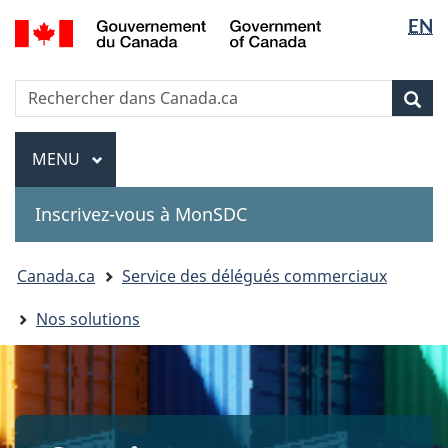
Sélectio
Government
EN
Passer
Passer
Passer
of
de
au
à
à
Canada
contenu
«
la
la
Recherche
Rechercher
principal
Au
version
Rec
langue
dans
sujet
HTML
Canada.ca
du
simplifiée
Menu
MENU
PRINCIPAL
gouvernement
»
Inscrivez-vous à MonSDC
You
Canada.ca
Service des délégués commerciaux
are
Nos solutions
here: