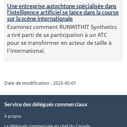
Une entreprise autochtone spécialisée dans
l'intelligence artificiel se lance dans la course
sur la scène internationale
Examinez comment RUNWITHIT Synthetics
a tiré parti de sa participation à un ATC
pour se transformer en acteur de taille à
l’international.
Additional
Date de modification :
2025-05-01
Information
Service des délégués commerciaux
À propos
La déléguée commerciale en chef du Canada