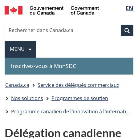
Government
Sélec
EN
Passer
Passer
Passer
of
au
à
à
de
Canada
contenu
«
la
Recherche
Rechercher
principal
Au
version
Rec
la
dans
sujet
HTML
Canada.ca
du
simplifiée
Menu
langu
MENU
PRINCIPAL
gouvernement
»
Inscrivez-vous à MonSDC
You
Canada.ca
Service des délégués commerciaux
are
Nos solutions
Programmes de soutien
here:
Programme canadien de l'innovation à l'international
Délégation canadienne