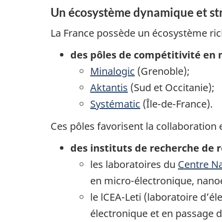
Un écosystème dynamique et st
La France possède un écosystème ric
des pôles de compétitivité en 
Minalogic
(Grenoble);
Aktantis
(Sud et Occitanie);
Systématic
(Île-de-France).
Ces pôles favorisent la collaboration
des instituts de recherche d
les laboratoires du
Centre Na
en micro-électronique, nano
le lCEA-Leti (laboratoire d’é
électronique et en passage du