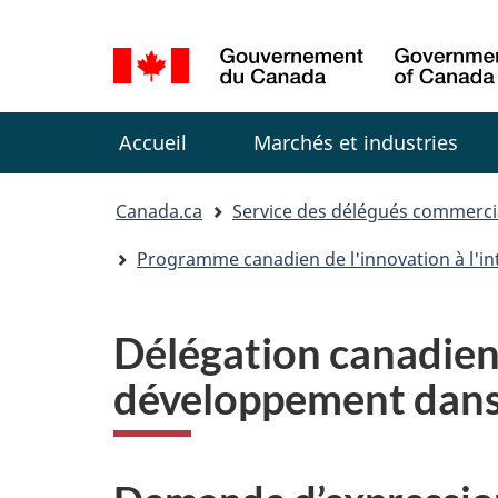
Sélection
de
la
Menu
langue
Accueil
Marchés et industries
You
Canada.ca
Service des délégués commerc
are
Programme canadien de l'innovation à l'in
here:
Délégation canadien
développement dans