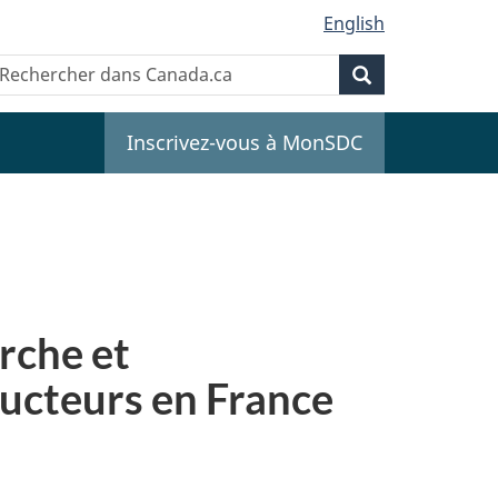
English
Recherche
echercher
Recherche
ans
anada.ca
Inscrivez-vous à MonSDC
rche et
ucteurs en France