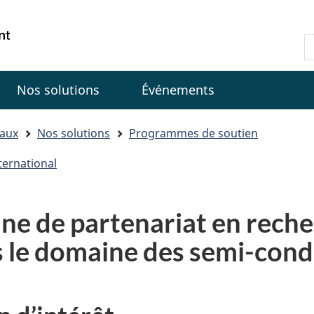
Passer
Passer
Passer
au
à
à
Government
R
contenu
«
la
of
d
principal
Au
version
Canada
C
sujet
HTML
Nos solutions
Événements
du
simplifiée
gouvernement
»
iaux
Nos solutions
Programmes de soutien
ternational
ne de partenariat en reche
 le domaine des semi-cond