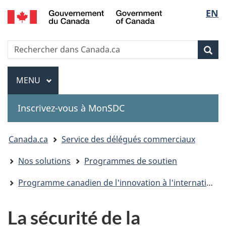
Government
Sélec
EN
Passer
Passer
Passer
of
au
à
à
de
Canada
contenu
«
la
Recherche
Rechercher
principal
Au
version
Rec
la
dans
sujet
HTML
Canada.ca
du
simplifiée
Menu
langu
MENU
PRINCIPAL
gouvernement
»
Inscrivez-vous à MonSDC
You
Canada.ca
Service des délégués commerciaux
are
Nos solutions
Programmes de soutien
here:
Programme canadien de l'innovation à l'international
La sécurité de la