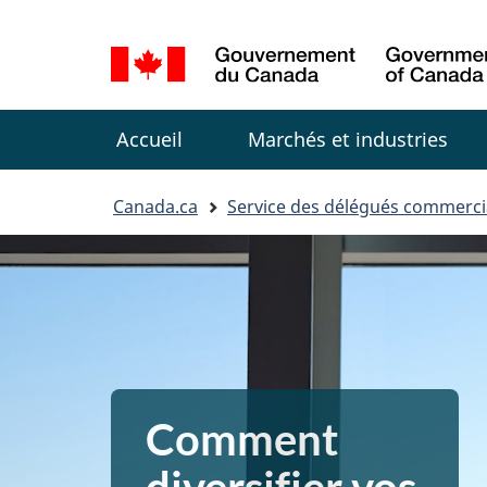
Sélection
de
la
Menu
langue
Accueil
Marchés et industries
You
Canada.ca
Service des délégués commerc
are
here:
Comment