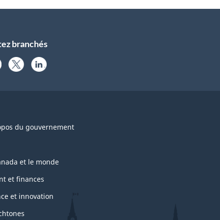
tez branchés
opos du gouvernement
anada et le monde
nt et finances
nce et innovation
chtones