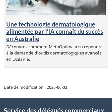
Une technologie dermatologique
alimentée par l’IA connaît du succès
en Australie
Découvrez comment MetaOptima a su répondre
à la demande d’outils dermatologiques avancés
en Océanie.
Additional
Date de modification :
2025-06-03
Information
Service des délégués commerciaux