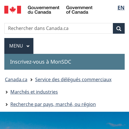
Government
Sélec
EN
Passer
Passer
Passer
of
au
à
à
de
Canada
contenu
«
la
Recherche
Rechercher
principal
Au
version
Rec
la
dans
sujet
HTML
Canada.ca
du
simplifiée
Menu
langu
MENU
PRINCIPAL
gouvernement
»
Inscrivez-vous à MonSDC
You
Canada.ca
Service des délégués commerciaux
are
Marchés et industries
here:
Recherche par pays, marché, ou région