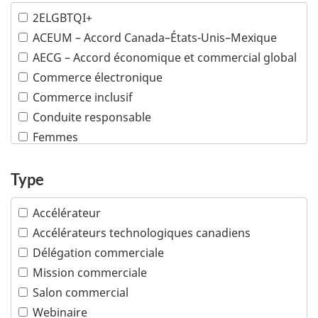
Machinerie industrielle
2ELGBTQI+
Mines
ACEUM – Accord Canada–États-Unis–Mexique
Pétrole et gaz
AECG – Accord économique et commercial global
Plusieurs industries
Commerce électronique
Poissons et fruits de mer
Commerce inclusif
Produits chimiques et matières plastiques
Conduite responsable
Produits de consommation
Femmes
Sciences de la vie
Minorités visibles
Services financiers et d'assurance
Peuples autochtones
Type
Services professionnels
Propriété intellectuelle
Technologies de l'information et des
Accélérateur
communications
PTPGP – Accord de Partenariat transpacifique
global et progressiste
Accélérateurs technologiques canadiens
Technologies océaniques
Délégation commerciale
Technologies propres
Mission commerciale
Tourisme
Salon commercial
Transports
Webinaire