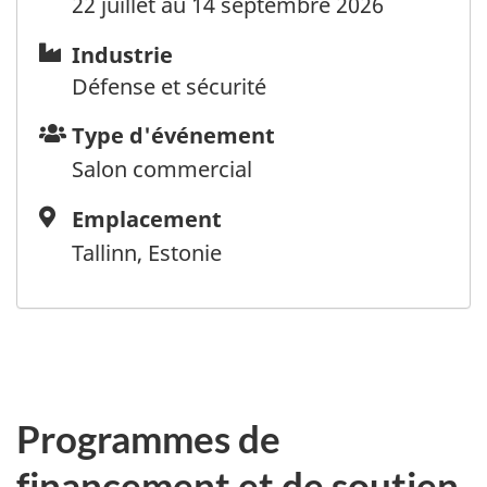
22 juillet au 14 septembre 2026
Industrie
Industrie
Défense et sécurité
Type
Type d'événement
d'événement
Salon commercial
Emplacement
Emplacement
Tallinn, Estonie
Programmes de
financement et de soutien