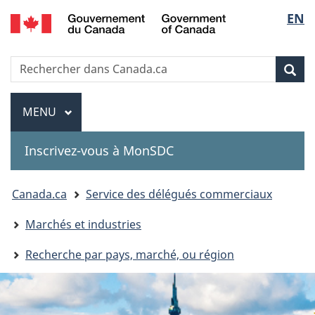
Government
Sélec
EN
Passer
Passer
Passer
of
au
à
à
de
Canada
contenu
«
la
Recherche
Rechercher
principal
Au
version
Rec
la
dans
sujet
HTML
Canada.ca
du
simplifiée
Menu
langu
MENU
PRINCIPAL
gouvernement
»
Inscrivez-vous à MonSDC
You
Canada.ca
Service des délégués commerciaux
are
Marchés et industries
here:
Recherche par pays, marché, ou région