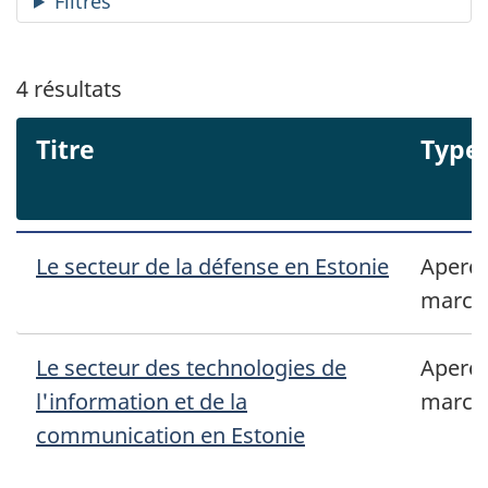
Filtres
4
résultats
Titre
Type
Le secteur de la défense en Estonie
Aperçu
march
Le secteur des technologies de
Aperçu
l'information et de la
march
communication en Estonie