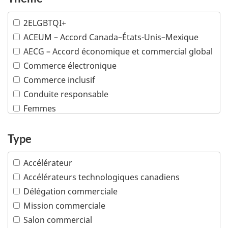
Machinerie industrielle
2ELGBTQI+
Mines
ACEUM – Accord Canada–États-Unis–Mexique
Pétrole et gaz
AECG – Accord économique et commercial global
Plusieurs industries
Commerce électronique
Poissons et fruits de mer
Commerce inclusif
Produits chimiques et matières plastiques
Conduite responsable
Produits de consommation
Femmes
Sciences de la vie
Minorités visibles
Services financiers et d'assurance
Peuples autochtones
Type
Services professionnels
Propriété intellectuelle
Technologies de l'information et des
Accélérateur
communications
PTPGP – Accord de Partenariat transpacifique
global et progressiste
Accélérateurs technologiques canadiens
Technologies océaniques
Délégation commerciale
Technologies propres
Mission commerciale
Tourisme
Salon commercial
Transports