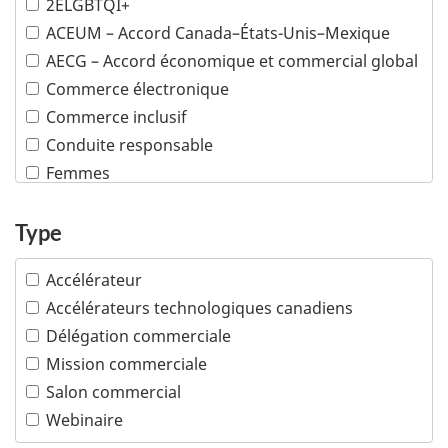
2ELGBTQI+
Mines
ACEUM – Accord Canada–États-Unis–Mexique
Pétrole et gaz
AECG – Accord économique et commercial global
Plusieurs industries
Commerce électronique
Poissons et fruits de mer
Commerce inclusif
Produits chimiques et matières plastiques
Conduite responsable
Produits de consommation
Femmes
Sciences de la vie
Minorités visibles
Services financiers et d'assurance
Peuples autochtones
Type
Services professionnels
Propriété intellectuelle
Technologies de l'information et des
Accélérateur
communications
PTPGP – Accord de Partenariat transpacifique
global et progressiste
Accélérateurs technologiques canadiens
Technologies océaniques
Délégation commerciale
Technologies propres
Mission commerciale
Tourisme
Salon commercial
Transports
Webinaire