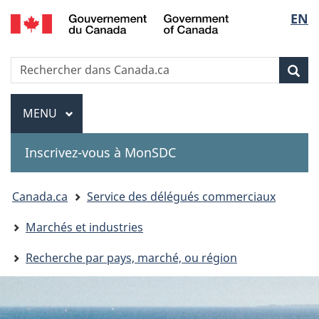
Government
Sélec
EN
Passer
Passer
Passer
of
au
à
à
de
Canada
contenu
«
la
Recherche
Rechercher
principal
Au
version
Rec
la
dans
sujet
HTML
Canada.ca
du
simplifiée
Menu
langu
MENU
PRINCIPAL
gouvernement
»
Inscrivez-vous à MonSDC
You
Canada.ca
Service des délégués commerciaux
are
Marchés et industries
here:
Recherche par pays, marché, ou région