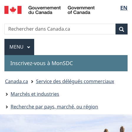
Government
Sélec
EN
Passer
Passer
Passer
of
au
à
à
de
Canada
contenu
«
la
Recherche
Rechercher
principal
Au
version
Rec
la
dans
sujet
HTML
Canada.ca
du
simplifiée
Menu
langu
MENU
PRINCIPAL
gouvernement
»
Inscrivez-vous à MonSDC
You
Canada.ca
Service des délégués commerciaux
are
Marchés et industries
here:
Recherche par pays, marché, ou région