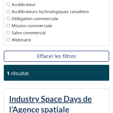
Accélérateur
communications
PTPGP – Accord de Partenariat transpacifique
global et progressiste
Accélérateurs technologiques canadiens
Technologies océaniques
Délégation commerciale
Technologies propres
Mission commerciale
Tourisme
Salon commercial
Transports
Webinaire
Effacer les filtres
1
résultat
Industry Space Days de
l’Agence spatiale