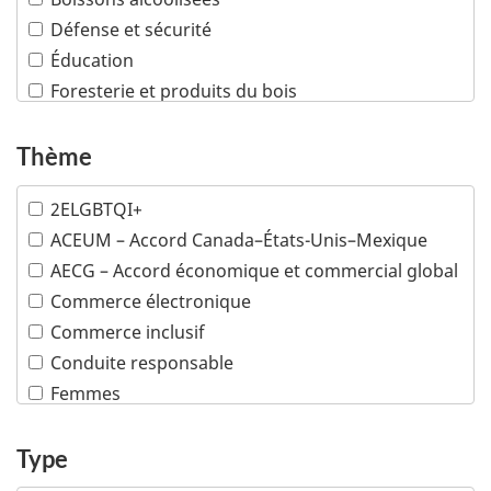
Défense et sécurité
Éducation
Foresterie et produits du bois
Industries créatives
Infrastructures
Thème
Machinerie industrielle
2ELGBTQI+
Mines
ACEUM – Accord Canada–États-Unis–Mexique
Pétrole et gaz
AECG – Accord économique et commercial global
Plusieurs industries
Commerce électronique
Poissons et fruits de mer
Commerce inclusif
Produits chimiques et matières plastiques
Conduite responsable
Produits de consommation
Femmes
Sciences de la vie
Minorités visibles
Services financiers et d'assurance
Peuples autochtones
Type
Services professionnels
Propriété intellectuelle
Technologies de l'information et des