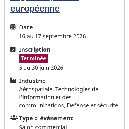
européenne
Date
Date
and
16 au 17 septembre 2026
time
Inscription
Inscription
Terminée
5 au 30 juin 2026
Industrie
Industrie
Aérospatiale, Technologies de
l'information et des
communications, Défense et sécurité
Type
Type d'événement
d'événement
Salon commercial