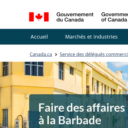
Sélection
de
la
Menu
langue
Accueil
Marchés et industries
You
Canada.ca
Service des délégués commerc
are
here:
Faire des affaires
à la Barbade