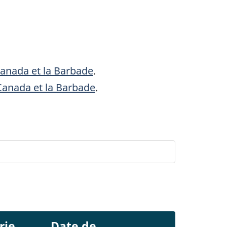
Canada et la Barbade
.
 Canada et la Barbade
.
rie
Date de