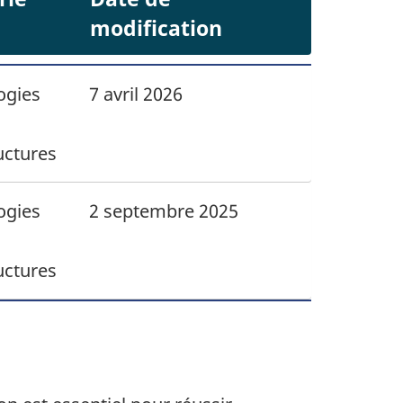
modification
ogies
7 avril 2026
,
uctures
ogies
2 septembre 2025
,
uctures