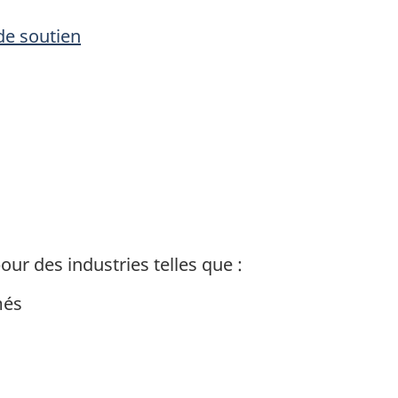
e soutien
ur des industries telles que :
més