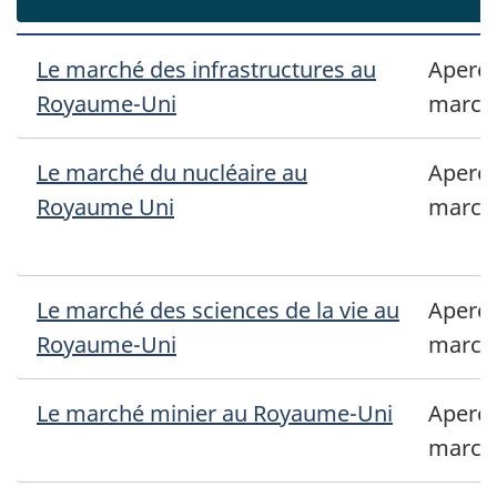
Le marché des infrastructures au
Aperçu
Royaume-Uni
march
Le marché du nucléaire au
Aperçu
Royaume Uni
march
Le marché des sciences de la vie au
Aperçu
Royaume-Uni
march
Le marché minier au Royaume-Uni
Aperçu
march