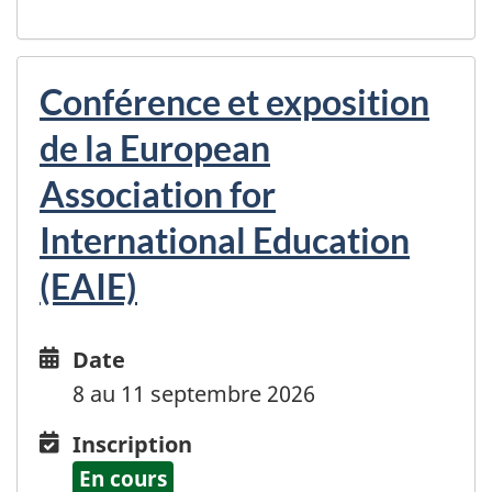
Conférence et exposition
de la European
Association for
International Education
(EAIE)
Date
Date
and
8 au 11 septembre 2026
time
Inscription
Inscription
En cours