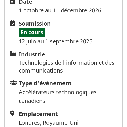
Date
Date
and
1 octobre au 11 décembre 2026
time
Soumission
Soumission
En cours
12 juin au 1 septembre 2026
Industrie
Industrie
Technologies de l'information et des
communications
Type
Type d'événement
d'événement
Accélérateurs technologiques
canadiens
Emplacement
Emplacement
Londres, Royaume-Uni