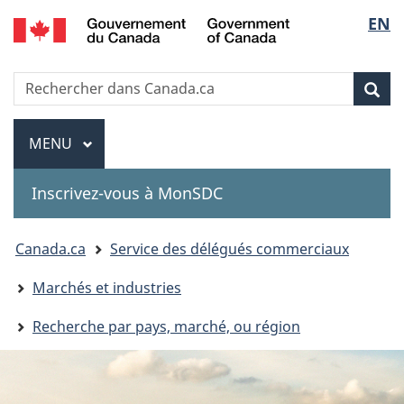
Government
Sélec
EN
Passer
Passer
Passer
of
au
à
à
de
Canada
contenu
«
la
Recherche
Rechercher
principal
Au
version
Rec
la
dans
sujet
HTML
Canada.ca
du
simplifiée
Menu
langu
MENU
PRINCIPAL
gouvernement
»
Inscrivez-vous à MonSDC
You
Canada.ca
Service des délégués commerciaux
are
Marchés et industries
here:
Recherche par pays, marché, ou région