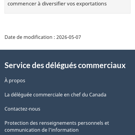
commencer à diversifier vos exportations
Additional
Date de modification :
2026-05-07
Information
Service des délégués commerciaux
À propos
La déléguée commerciale en chef du Canada
Contactez-nous
Protection des renseignements personnels et
communication de l’information