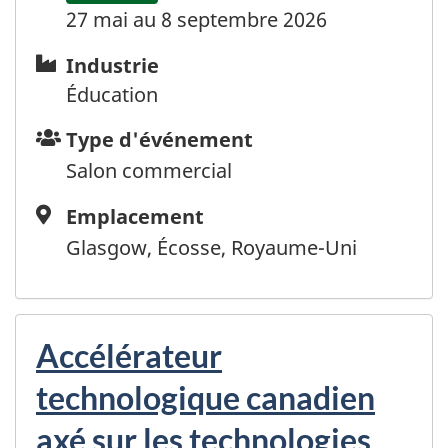
27 mai au 8 septembre 2026
Industrie
Industrie
Éducation
Type
Type d'événement
d'événement
Salon commercial
Emplacement
Emplacement
Glasgow, Écosse, Royaume-Uni
Accélérateur
technologique canadien
axé sur les technologies