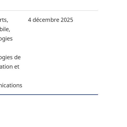
rts,
4 décembre 2025
ile,
ogies
,
ogies de
ation et
ications