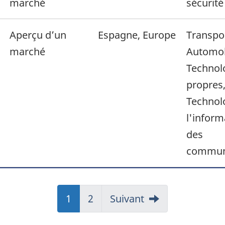
marché
sécurité
Aperçu d’un
Espagne, Europe
Transpo
marché
Automob
Technol
propres
Technol
l'inform
des
commun
Page
1
Page
2
Page
Suivant