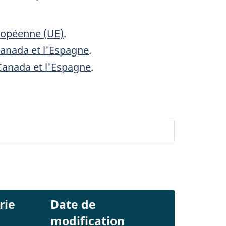
ropéenne (UE)
.
Canada et l'Espagne
.
 Canada et l'Espagne
.
rie
Date de
modification