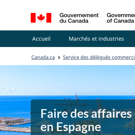
Sélection
de
la
Menu
langue
Accueil
Marchés et industries
You
Canada.ca
Service des délégués commerc
are
here:
Faire des affaires
en Espagne