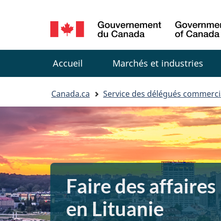
Sélection
de
Menu
la
Accueil
Marchés et industries
langue
You
Canada.ca
Service des délégués commerc
are
here:
Faire des affaires
en Lituanie