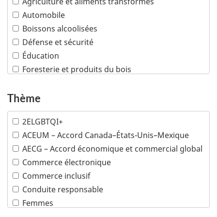
Agriculture et aliments transformés
Automobile
Boissons alcoolisées
Défense et sécurité
Éducation
Foresterie et produits du bois
Industries créatives
Infrastructures
Thème
Machinerie industrielle
2ELGBTQI+
Mines
ACEUM – Accord Canada–États-Unis–Mexique
Pétrole et gaz
AECG – Accord économique et commercial global
Plusieurs industries
Commerce électronique
Poissons et fruits de mer
Commerce inclusif
Produits chimiques et matières plastiques
Conduite responsable
Produits de consommation
Femmes
Sciences de la vie
Minorités visibles