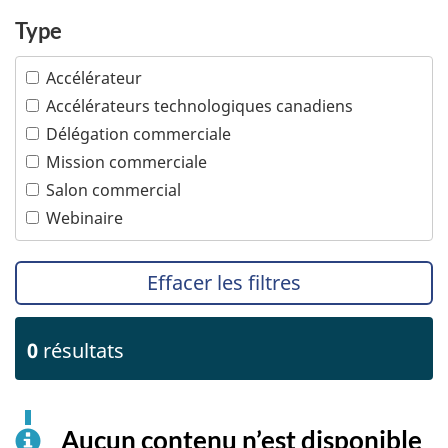
Services financiers et d'assurance
Peuples autochtones
Type
Services professionnels
Propriété intellectuelle
Technologies de l'information et des
Accélérateur
communications
PTPGP – Accord de Partenariat transpacifique
global et progressiste
Accélérateurs technologiques canadiens
Technologies océaniques
Délégation commerciale
Technologies propres
Mission commerciale
Tourisme
Salon commercial
Transports
Webinaire
Effacer les filtres
0
résultats
Aucun contenu n’est disponible