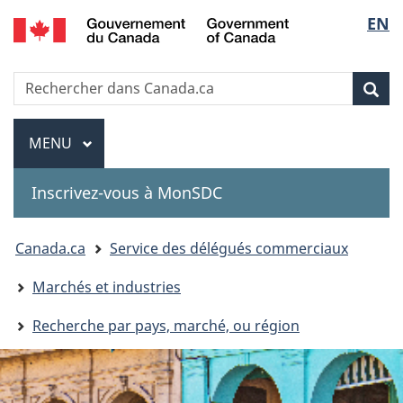
Government
Sélec
EN
Passer
Passer
Passer
of
au
à
à
de
Canada
contenu
«
la
Recherche
Rechercher
principal
Au
version
Rec
la
dans
sujet
HTML
Canada.ca
du
simplifiée
Menu
langu
MENU
PRINCIPAL
gouvernement
»
Inscrivez-vous à MonSDC
You
Canada.ca
Service des délégués commerciaux
are
Marchés et industries
here:
Recherche par pays, marché, ou région