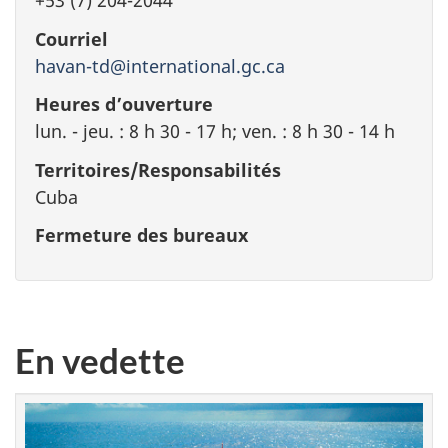
+53 (7) 204-2044
Courriel
havan-td@international.gc.ca
Heures d’ouverture
lun. - jeu. : 8 h 30 - 17 h; ven. : 8 h 30 - 14 h
Territoires/Responsabilités
Cuba
Fermeture des bureaux
En vedette